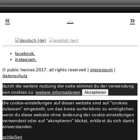
«
»
…
facebook.
instagram.
© public heroes 2017. all rights reserved |
impressum
|
datenschutz
durch die weitere nutzung der seite stimmst du der verwendung
von cookies zu.
weitere informationen
Akzeptieren
die cookie-einstellungen auf dieser website sind auf "cookies
zulassen" eingestellt, um das beste surferlebnis zu ermöglichen.
wenn du diese website ohne änderung der cookie-einstellungen
verwendest oder auf "akzeptieren" klickst, erklärst du sich damit
einverstanden.
schließen