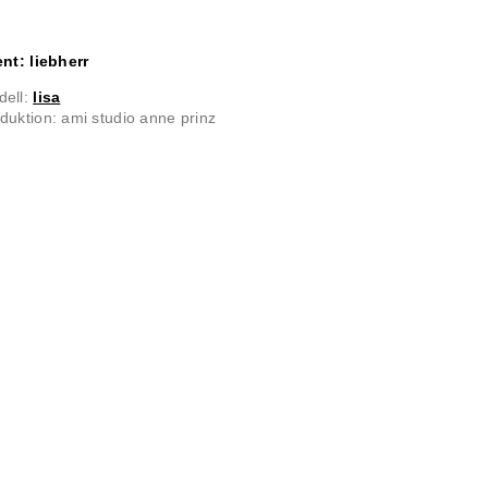
ent: liebherr
dell:
lisa
duktion: ami studio anne prinz