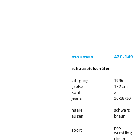
moumen
420-149
schauspielschüler
jahrgang
1996
größe
172 cm
konf.
xl
jeans
36-38/30
haare
schwarz
augen
braun
pro
sport
wrestling
ringen