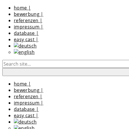
home
|
bewerbung
|
referenzen
|
impressum
|
database
|
easy cast
|
home
|
bewerbung
|
referenzen
|
impressum
|
database
|
easy cast
|