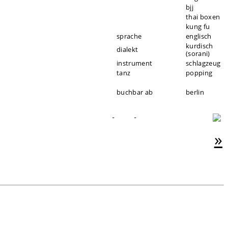
bjj
thai boxen
kung fu
sprache
englisch
kurdisch
dialekt
(sorani)
instrument
schlagzeug
tanz
popping
buchbar ab
berlin
»