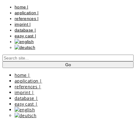
home
|
application
|
references
|
imprint
|
database
|
easy cast
|
home
|
application
|
references
|
imprint
|
database
|
easy cast
|