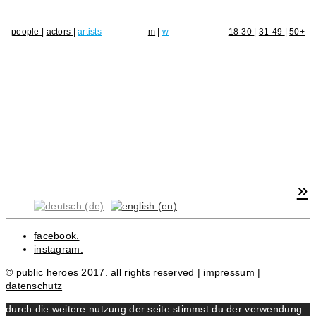
people
|
actors
|
artists
m
|
w
18-30
|
31-49
|
50+
»
facebook.
instagram.
© public heroes 2017. all rights reserved |
impressum
|
datenschutz
durch die weitere nutzung der seite stimmst du der verwendung