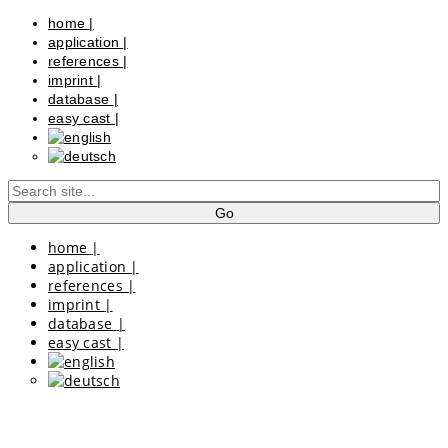
home
|
application
|
references
|
imprint
|
database
|
easy cast
|
home
|
application
|
references
|
imprint
|
database
|
easy cast
|