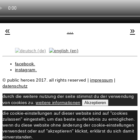
«
»
…
facebook.
instagram.
© public heroes 2017. all rights reserved |
impressum
|
datenschutz
durch die weitere nutzung der seite stimmst du der verwendung
von cookies zu.
weitere informationen
Akzeptieren
die cookie-einstellungen auf dieser website sind auf "cookies
zulassen" eingestellt, um das beste surferlebnis zu ermöglichen.
wenn du diese website ohne änderung der cookie-einstellungen
verwendest oder auf "akzeptieren" klickst, erklärst du sich damit
einverstanden.