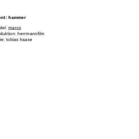
ient: hammer
del:
marco
duktion: herrmannfilm
ie: tobias haase