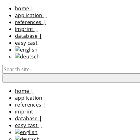
home
|
application
|
references
|
imprint
|
database
|
easy cast
|
home
|
application
|
references
|
imprint
|
database
|
easy cast
|