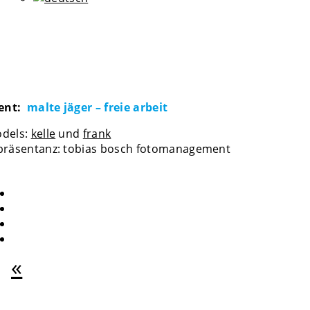
ient:
malte jäger – freie arbeit
dels:
kelle
und
frank
präsentanz: tobias bosch fotomanagement
«